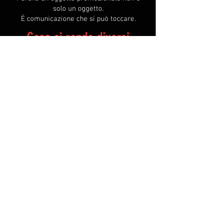
solo un oggetto.
È comunicazione che si può toccare.
Cosa ci rende diversi
Non ci limitiamo a personalizzare.
Possiamo partire da prodotti selezionati
e trasformarli.
Oppure progettare soluzioni
completamente su misura, anche
sagomate come il tuo logo.
Stampiamo e produciamo internamente.
Questo significa controllo.
Significa qualità.
Significa responsabilità.
Ogni dettaglio passa dalle nostre mani.
ARMA GADGET è un brand di
ARMA CREATIVO
DESIGN -
www.armacreativo.com
Via Basella,
815 - 24059
URGNANO (BG) - Tel.
+39 3938007139